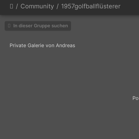
Community
1957golfballflüsterer
In dieser Gruppe suchen
Private Galerie von Andreas
IMG
20251207
161926
Po