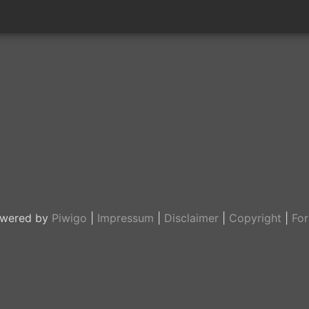
wered by
Piwigo
|
Impressum
|
Disclaimer
|
Copyright
|
Fo