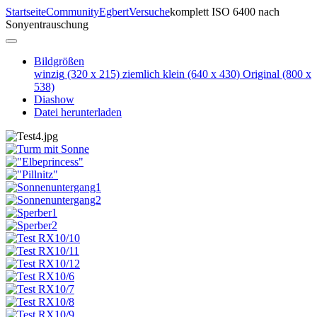
Startseite
Community
Egbert
Versuche
komplett ISO 6400 nach
Sonyentrauschung
Bildgrößen
winzig
(320 x 215)
ziemlich klein
(640 x 430)
Original
(800 x
538)
Diashow
Datei herunterladen