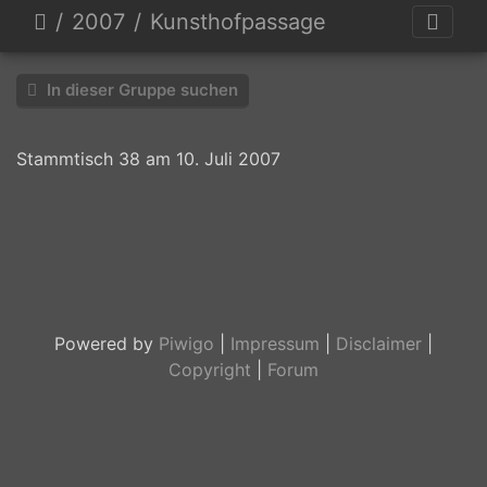
2007
Kunsthofpassage
In dieser Gruppe suchen
Stammtisch 38 am 10. Juli 2007
Regenrinnen
Hof
Kannen
Runde1
Runde2
Spiegelung
Trichter
Wassertreppe
Licht
Kurs
Spiegelung
Wasserwege
4
Kunst
Am
im
und
für.....
Flaschen
im
Treffpunkt
Kunsthof
Schatten
Kunsthof
Powered by
Piwigo
|
Impressum
|
Disclaimer
|
Copyright
|
Forum