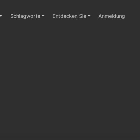
Schlagworte
Entdecken Sie
Anmeldung