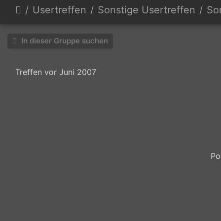
Usertreffen
Sonstige Usertreffen
Son
In dieser Gruppe suchen
Treffen vor Juni 2007
Ergebnis
Fritzchen
Haufen
Und
Rückblick
Sylvi
-
nochmals...
Sylvi
Po