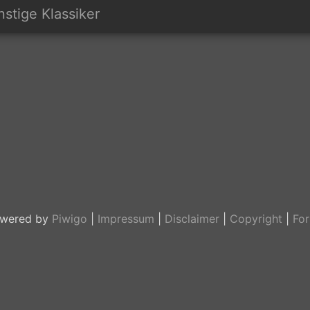
stige Klassiker
wered by
Piwigo
|
Impressum
|
Disclaimer
|
Copyright
|
Fo