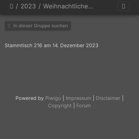
2023
Weihnachtliches Dresden
In dieser Gruppe suchen
Stammtisch 216 am 14. Dezember 2023
A
Warme
Schwein
Hm
Jetzt
Trink
Da
Gen
Forum
Forum
MG
IMG
IMG
DSC01434-
Hirsch
Teddys
gehabt
unklar
klarer
Margon
gehts
Norden
MG
MG
2664-
5341
5339
Verbessert-
rund
2656-
2649-
Verbessert-
RR
Verbessert-
Verbessert-
NR
NR
NR
Powered by
Piwigo
|
Impressum
|
Disclaimer
|
Copyright
|
Forum