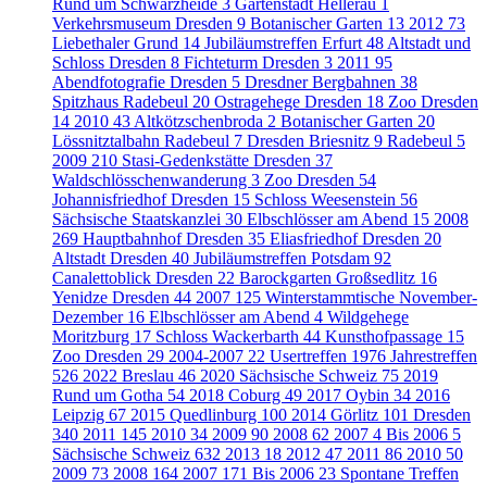
Rund um Schwarzheide
3
Gartenstadt Hellerau
1
Verkehrsmuseum Dresden
9
Botanischer Garten
13
2012
73
Liebethaler Grund
14
Jubiläumstreffen Erfurt
48
Altstadt und
Schloss Dresden
8
Fichteturm Dresden
3
2011
95
Abendfotografie Dresden
5
Dresdner Bergbahnen
38
Spitzhaus Radebeul
20
Ostragehege Dresden
18
Zoo Dresden
14
2010
43
Altkötzschenbroda
2
Botanischer Garten
20
Lössnitztalbahn Radebeul
7
Dresden Briesnitz
9
Radebeul
5
2009
210
Stasi-Gedenkstätte Dresden
37
Waldschlösschenwanderung
3
Zoo Dresden
54
Johannisfriedhof Dresden
15
Schloss Weesenstein
56
Sächsische Staatskanzlei
30
Elbschlösser am Abend
15
2008
269
Hauptbahnhof Dresden
35
Eliasfriedhof Dresden
20
Altstadt Dresden
40
Jubiläumstreffen Potsdam
92
Canalettoblick Dresden
22
Barockgarten Großsedlitz
16
Yenidze Dresden
44
2007
125
Winterstammtische November-
Dezember
16
Elbschlösser am Abend
4
Wildgehege
Moritzburg
17
Schloss Wackerbarth
44
Kunsthofpassage
15
Zoo Dresden
29
2004-2007
22
Usertreffen
1976
Jahrestreffen
526
2022 Breslau
46
2020 Sächsische Schweiz
75
2019
Rund um Gotha
54
2018 Coburg
49
2017 Oybin
34
2016
Leipzig
67
2015 Quedlinburg
100
2014 Görlitz
101
Dresden
340
2011
145
2010
34
2009
90
2008
62
2007
4
Bis 2006
5
Sächsische Schweiz
632
2013
18
2012
47
2011
86
2010
50
2009
73
2008
164
2007
171
Bis 2006
23
Spontane Treffen