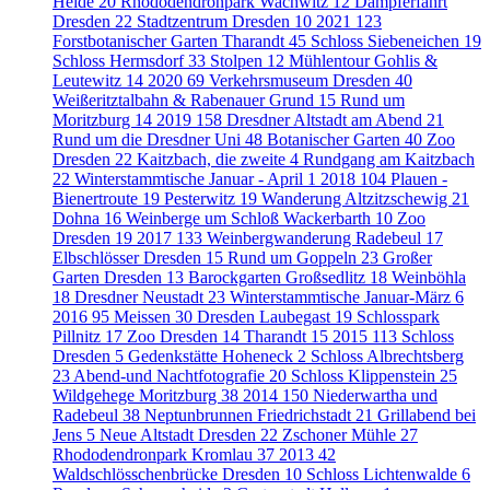
Heide
20
Rhododendronpark Wachwitz
12
Dampferfahrt
Dresden
22
Stadtzentrum Dresden
10
2021
123
Forstbotanischer Garten Tharandt
45
Schloss Siebeneichen
19
Schloss Hermsdorf
33
Stolpen
12
Mühlentour Gohlis &
Leutewitz
14
2020
69
Verkehrsmuseum Dresden
40
Weißeritztalbahn & Rabenauer Grund
15
Rund um
Moritzburg
14
2019
158
Dresdner Altstadt am Abend
21
Rund um die Dresdner Uni
48
Botanischer Garten
40
Zoo
Dresden
22
Kaitzbach, die zweite
4
Rundgang am Kaitzbach
22
Winterstammtische Januar - April
1
2018
104
Plauen -
Bienertroute
19
Pesterwitz
19
Wanderung Altzitzschewig
21
Dohna
16
Weinberge um Schloß Wackerbarth
10
Zoo
Dresden
19
2017
133
Weinbergwanderung Radebeul
17
Elbschlösser Dresden
15
Rund um Goppeln
23
Großer
Garten Dresden
13
Barockgarten Großsedlitz
18
Weinböhla
18
Dresdner Neustadt
23
Winterstammtische Januar-März
6
2016
95
Meissen
30
Dresden Laubegast
19
Schlosspark
Pillnitz
17
Zoo Dresden
14
Tharandt
15
2015
113
Schloss
Dresden
5
Gedenkstätte Hoheneck
2
Schloss Albrechtsberg
23
Abend-und Nachtfotografie
20
Schloss Klippenstein
25
Wildgehege Moritzburg
38
2014
150
Niederwartha und
Radebeul
38
Neptunbrunnen Friedrichstadt
21
Grillabend bei
Jens
5
Neue Altstadt Dresden
22
Zschoner Mühle
27
Rhododendronpark Kromlau
37
2013
42
Waldschlösschenbrücke Dresden
10
Schloss Lichtenwalde
6