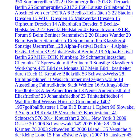
350
Sommergrillen 2022
9
Sommergrillen 2018
8
Tierpark
Berlin
25
Sommergrillen 2017
2
F60-Lausitz-Grillabend
71
Abschied von der TATRA
6
Beelitz-Heilstätten 3
22
Stadion
Dresden
15
WTC Dresden
15
Malzwerke Dresden
15
Orpheum Dresden
14
Alberthafen Dresden
5
Beelitz-
Heilstätten 2
27
Beelitz-Heilstätten
47
Besuch vom DSLR-
Forum
9
Beim Berliner Stammtisch 2
20
Blaues Wunder
20
Beim Berliner Stammtisch
16
Spontantreffen Klassiker
4
Sonstige Usertreffen
128
Alpha-Festival Berlin 4
4
Alpha-
Festival Berlin 3
9
Alpha-Festival Berlin 2
19
Alpha-Festival
Berlin
26
MHK-DHK Nürnberg
39
Schmetterlingsschau
Chemnitz
17
Spreewald mit Berlinern
9
Sonstige Klassiker
5
Workshops
475
Bild des Monats
337
Mein Bild - bearbeitet
durch Euch
11
Kreative Bildkritik
53
Schwarz-Weiss
28
Frühlingsblüher
11
Was ich immer mal zeigen wollte
14
Ausstellung Fahrradkirche Stadt Wehlen
16
Auftragsbilder
Friedhöfe
58
Alter Annenfriedhof
3
Neuer Annenfriedhof
3
Eliasfriedhof
23
Johannisfriedhof
23
Trinitatisfriedhof
4
Waldfriedhof Weisser Hirsch
2
Community
1402
1957golfballflüsterer
1
Dat Ei
3
Ditmar
1
Egbert
96
Slowakei
3
Aragon
18
Kreta
18
Versuche
57
Koenigsteiner
41
Schtorsch
576
2014 Kreuzfahrt
2
2011 New York
3
2009
Ostsee
20
2006 Schwarzwald
149
2005 Föhr
88
2004
Kärnten
78
2003 Schweden
85
2000 Island
135
Versuche
4
der kleine Lone
15
Französische Alpen 2007
15
lausitzer
45