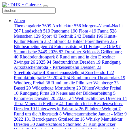
Alben
Themengalerie
3699
Architektur
556
Morgen-Abend-Nacht
267
Landschaft
519
Panorama
190
Flora
419
Fauna
528
Menschen
129
Sport
43
Technik
242
Details
196
Kunst-
Kultur-Museum
352
Infrarot
33
Bilder Forenthemen
225
Bildbearbeitungen
74
Fotoausrüstung
11
Fotogene Orte
97
Stammtische
2449
2026
82
Dresdner Schloss
8
Grillenburg
40
Rhododendronpark
8
Rund um und in den Dresdner
Zwinger
26
2025
94
Stadtrundfahrt Dresden
19
Rundgang
Altkötzschenbroda
7
Parkeisenbahn Dresden
23
Streetfotografie
4
Kamelienausstellung Zuschendorf
22
Produktfotografie
19
2024
194
Rund um den Theaterplatz
19
Windberg Freital
36
Rund um die Pillnitzer Weinberge
33
Bastei
20
Wildgehege Moritzburg
23
BlütenWunder Freital
10
Rundgang Pirna
28
Neues aus der Bildbearbeitung
5
Panometer Dresden
20
2023
124
Weihnachtliches Dresden
14
Terra Mineralia Freiberg
41
Tour durch das Residenzschloss
Dresden
19
Unterwegs in Briesnitz
26
Pillnitzer Weingut
7
Rund um die Albertstadt
8
Winterstammtische Januar - März
9
2022
131
Barockgarten Großsedlitz
16
Whisky Manufaktur
Dresden
30
Zauberschloss Schönfeld
21
Königsbrücker