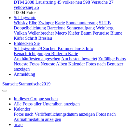
DTM 2008 Lausitzring
45
volker-neu
598
Versuche
27
yellowsnej
26
10004 Fotos
Schlagworte
Whisky
Elbe
Zwinger
Karte
Sonnenuntergang
SLUB
Doppelbelichtung
Barcelona
Sonnenaufgang
Weinberg
Vulkan
Wellenbrecher
Macro
Kiefer
Baum
Perureise
Blume
Käfer
Schrift
Breslau
Entdecken Sie
Schlagworte
29
Suchen
Kommentare
3
Info
Benachrichtigungen
Bilder in Karte
Am häufigsten angesehen
Am besten bewertet
Zufällige Fotos
Neueste Fotos
Neueste Alben
Kalender
Fotos nach Benutzer
anzeigen
Anmeldung
Startseite
Stammtische
2019
In dieser Gruppe suchen
Alle Fotos aller Unteralben anzeigen
Kalender
Fotos nach Veröffentlichungsdatum anzeigen
Fotos nach
Aufnahmedatum anzeigen
map