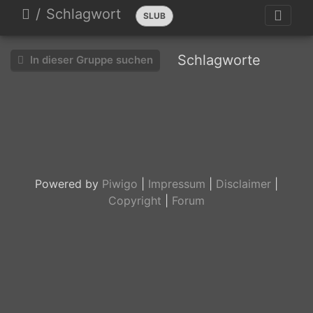
Schlagwort
SLUB
Schlagworte
In dieser Gruppe suchen
SLUB
Im
Disput
Powered by
Piwigo
|
Impressum
|
Disclaimer
|
Copyright
|
Forum