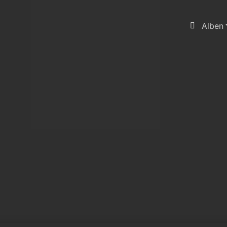
Alben