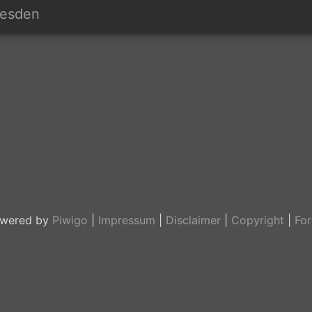
resden
ck
wered by
Piwigo
|
Impressum
|
Disclaimer
|
Copyright
|
Fo