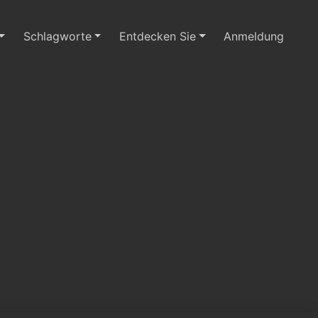
Schlagworte
Entdecken Sie
Anmeldung