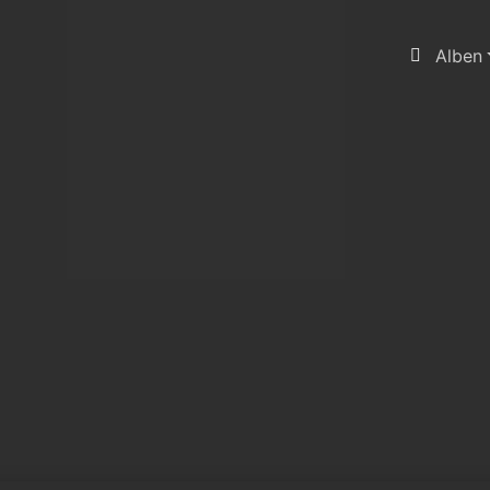
Alben