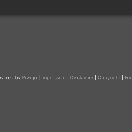
wered by
Piwigo
|
Impressum
|
Disclaimer
|
Copyright
|
Fo